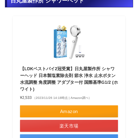
日丸屋製作所 シャワーヘッド
【LDKベストバイ2冠受賞】日丸屋製作所 シャワ
ーヘッド 日本製塩素除去剤 節水 浄水 止水ボタン
水流調整 角度調整 アダプター付 国際基準G1/2 (ホ
ワイト)
¥2,533
（2023/11/26 14:18時点 | Amazon調べ）
Amazon
楽天市場