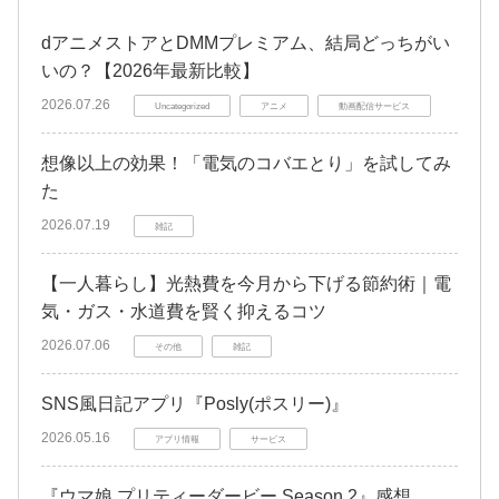
dアニメストアとDMMプレミアム、結局どっちがい
いの？【2026年最新比較】
2026.07.26
Uncategorized
アニメ
動画配信サービス
想像以上の効果！「電気のコバエとり」を試してみ
た
2026.07.19
雑記
【一人暮らし】光熱費を今月から下げる節約術｜電
気・ガス・水道費を賢く抑えるコツ
2026.07.06
その他
雑記
SNS風日記アプリ『Posly(ポスリー)』
2026.05.16
アプリ情報
サービス
『ウマ娘 プリティーダービー Season 2』感想