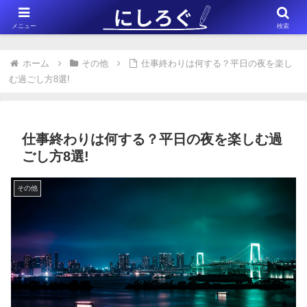
※このサイトはアフィリエイト広告（Amazonアソシエイト含む）を掲載
メニュー
検索
しています。
ホーム
その他
仕事終わりは何する？平日の夜を楽し
む過ごし方8選!
仕事終わりは何する？平日の夜を楽しむ過
ごし方8選!
その他