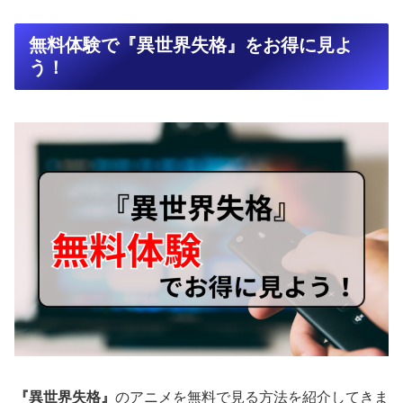
無料体験で『異世界失格』をお得に見よ
う！
『異世界失格』
のアニメを無料で見る方法を紹介してきま