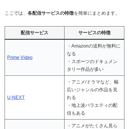
ここでは、
各配信サービスの特徴
を簡単にまとめます。
配信サービス
サービスの特徴
・Amazonの送料が無料に
なる
Prime Video
・スポーツのドキュメン
タリー作品が多い
・アニメ/ドラマなど、幅
広いジャンルの作品を見
U-NEXT
れる
・地上波バラエティの配
信もある
・アニメがたくさん見ら