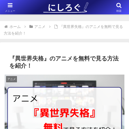
※このサイトはアフィリエイト広告（Amazonアソシエイト含む）を掲載
メニュー
検索
しています。
ホーム
アニメ
『異世界失格』のアニメを無料で見る
方法を紹介！
『異世界失格』のアニメを無料で見る方法
を紹介！
アニメ