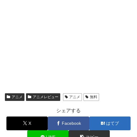
アニメ
アニメレビュー
アニメ
無料
シェアする
X
Facebook
はてブ
LINE
コピー