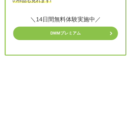
の作品も見れ
ます!
＼14日間無料体験実施中／
DMMプレミアム