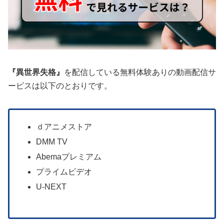
『異世界失格』
を配信している無料体験ありの動画配信サ
ービスは以下のとおりです。
ｄアニメストア
DMM TV
Abemaプレミアム
プライムビデオ
U-NEXT