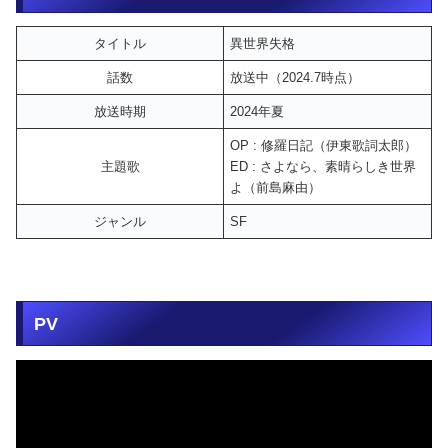
タイトル
異世界失格
話数
放送中（2024.7時点）
放送時期
2024年夏
OP : 修羅日記（伊東歌詞太郎）
主題歌
ED : さよなら、素晴らしき世界
よ（前島麻由）
ジャンル
SF
PV