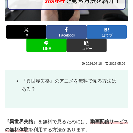
X
Facebook
はてブ
LINE
コピー
2024.07.18
2026.05.09
『異世界失格』のアニメを無料で見る方法は
ある？
『異世界失格』
を無料で見るためには、
動画配信サービス
の無料体験
を利用する方法があります。