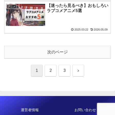
【迷ったら見るべき】おもしろい
アニメ
ラブコメアニメ5選
2025.03.22
2026.05.09
次のページ
次
1
2
3
へ
運営者情報
お問い合わせ