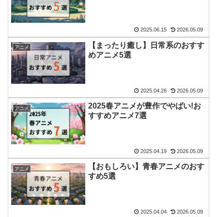
2025.06.15
2026.05.09
【まったり癒し】日常系のおすす
アニメ
めアニメ5選
2025.04.26
2026.05.09
2025春アニメが豊作でやばい!お
アニメ
すすめアニメ7選
2025.04.19
2026.05.09
【おもしろい】青春アニメのおす
アニメ
すめ5選
2025.04.04
2026.05.09