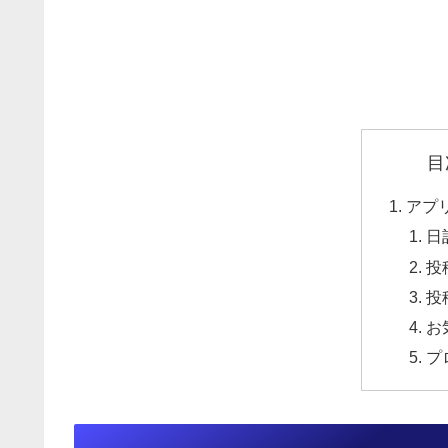
目
アプ
日
投
投
お
プ