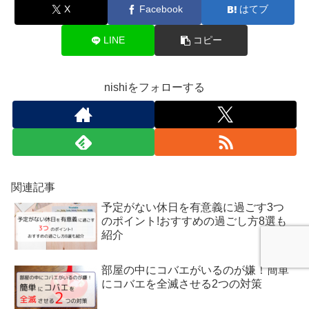
X
Facebook
はてブ
LINE
コピー
nishiをフォローする
関連記事
予定がない休日を有意義に過ごす3つ
のポイント!おすすめの過ごし方8選も
紹介
部屋の中にコバエがいるのが嫌！簡単
にコバエを全滅させる2つの対策