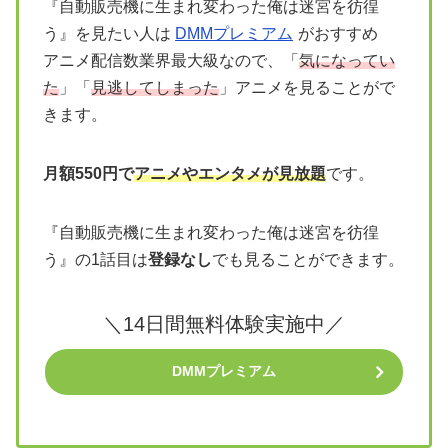
『自動販売機に生まれ変わった俺は迷宮を彷徨
う』を見たい人は
DMMプレミアム
がおすすめ
アニメ配信数業界最大級なので、「
気になってい
た
」「
見逃してしまった
」アニメを見ることがで
きます。
月額550円で
アニメやエンタメが見放題
です。
『自動販売機に生まれ変わった俺は迷宮を彷徨
う』の1話目は
登録なし
でも見ることができます。
＼14日間無料体験実施中／
DMMプレミアム