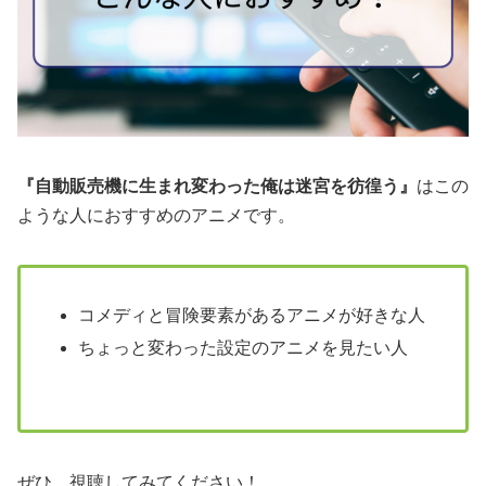
『自動販売機に生まれ変わった俺は迷宮を彷徨う』
はこの
ような人におすすめのアニメです。
コメディと冒険要素があるアニメが好きな人
ちょっと変わった設定のアニメを見たい人
ぜひ、視聴してみてください！