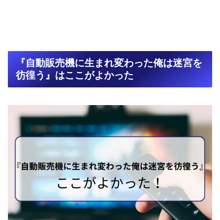
『自動販売機に生まれ変わった俺は迷宮を
彷徨う』はここがよかった