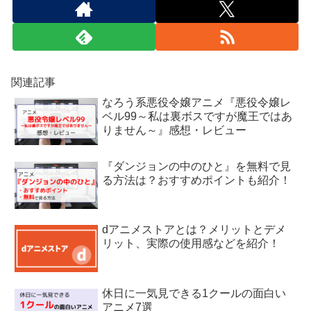
関連記事
なろう系悪役令嬢アニメ『悪役令嬢レ
ベル99～私は裏ボスですが魔王ではあ
りません～』感想・レビュー
『ダンジョンの中のひと』を無料で見
る方法は？おすすめポイントも紹介！
dアニメストアとは？メリットとデメ
リット、実際の使用感などを紹介！
休日に一気見できる1クールの面白い
アニメ7選