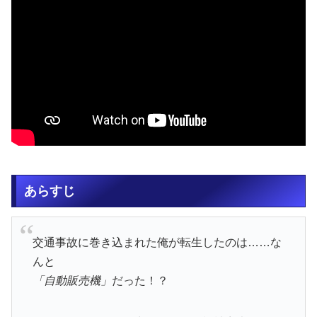
あらすじ
交通事故に巻き込まれた俺が転生したのは……な
んと
「自動販売機」
だった！？