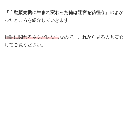
『自動販売機に生まれ変わった俺は迷宮を彷徨う』
のよか
ったところを紹介していきます。
物語に関わるネタバレなし
なので、これから見る人も安心
してご覧ください。