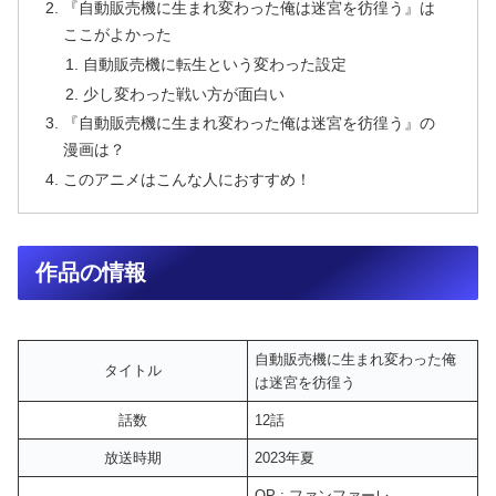
『自動販売機に生まれ変わった俺は迷宮を彷徨う』は
ここがよかった
自動販売機に転生という変わった設定
少し変わった戦い方が面白い
『自動販売機に生まれ変わった俺は迷宮を彷徨う』の
漫画は？
このアニメはこんな人におすすめ！
作品の情報
自動販売機に生まれ変わった俺
タイトル
は迷宮を彷徨う
話数
12話
放送時期
2023年夏
OP : ファンファーレ