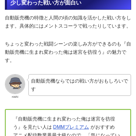
少し変わった戦い方が面白い
自動販売機の特徴と人間の頃の知識を活かした戦い方をし
ます。具体的にはメントスコーラで戦ったりしています。
ちょっと変わった戦闘シーンの楽しみ方ができるのも『自
動販売機に生まれ変わった俺は迷宮を彷徨う』の魅力で
す。
自動販売機ならではの戦い方がおもしろいで
す
nishi
『自動販売機に生まれ変わった俺は迷宮を彷徨
う』を見たい人は
DMMプレミアム
がおすすめ
アニメ配信数業界最大級なので、「
気になってい