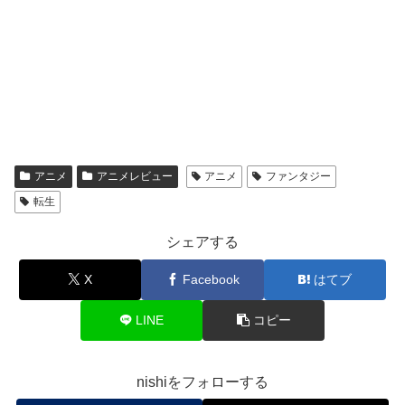
アニメ
アニメレビュー
アニメ
ファンタジー
転生
シェアする
X
Facebook
はてブ
LINE
コピー
nishiをフォローする