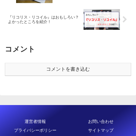
『リコリス・リコイル』はおもしろい？
よかったところを紹介！
コメント
コメントを書き込む
運営者情報
お問い合わせ
プライバシーポリシー
サイトマップ