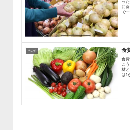
った
に食
で一
食
その他
食費
こう
材と
は1