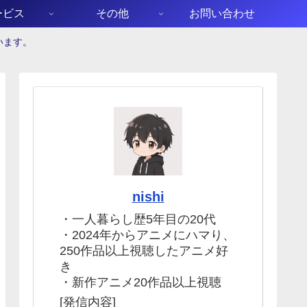
ービス
その他
お問い合わせ
います。
nishi
・一人暮らし歴5年目の20代
・2024年からアニメにハマり、
250作品以上視聴したアニメ好
き
・新作アニメ20作品以上視聴
[発信内容]