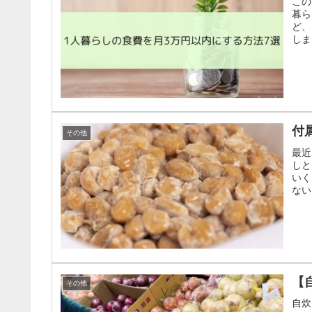
この
暮ら
ど、
しま
付
その他
最近
しと
いく
ない
【
その他
自炊