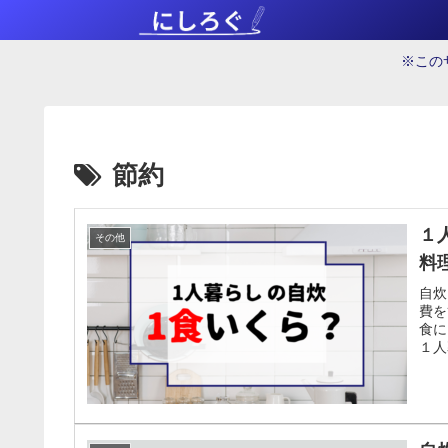
※この
節約
１
その他
料
自炊
費を
食に
１人