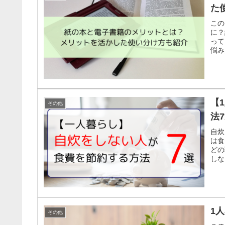
た
この
に？
って
悩み
【
その他
法
自炊
は食
どの
しな
1
その他