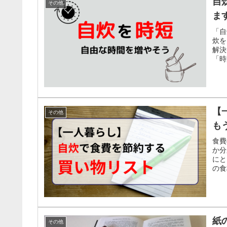
自
その他
ま
「自
炊を
解決
「時
【
その他
も
食費
か分
にと
の食
紙
その他