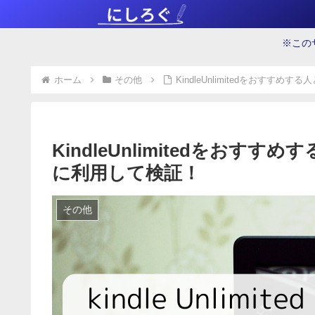
※この
ホーム
その他
KindleUnlimitedをおす
KindleUnlimitedをお
に利用して検証！
その他